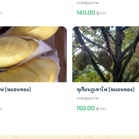
เกรดคุณภาพ
140.00
ก.
฿/กก.
สั่งจองล่วงหน้า
าไฟ (หมอนทอง)
ทุเรียนภูเขาไฟ (หมอนทอง)
เกรดคุณภาพ
150.00
ก.
฿/กก.