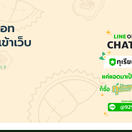
บอท
ข้าเว็บ
ก !!