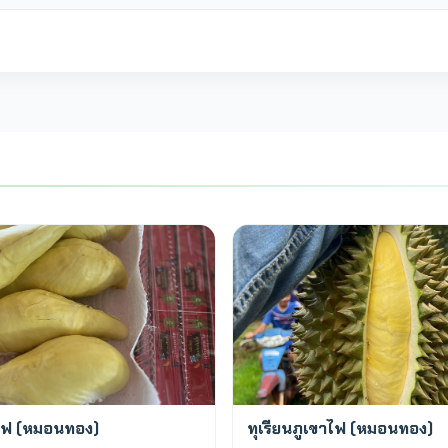
พร้อมขาย
าไฟ (หมอนทอง)
ทุเรียนภูเขาไฟ (หมอนทอง)