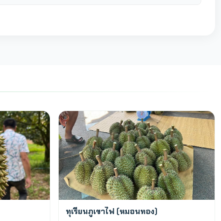
พร้อมขาย
ทุเรียนภูเขาไฟ (หมอนทอง)