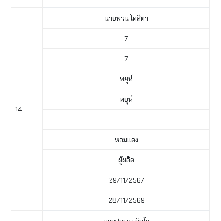
นายพวน โคสีตา
7
7
พยุห์
พยุห์
14
-
หอมแดง
ผู้ผลิต
29/11/2567
28/11/2569