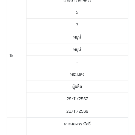
นายสำรอง คิดไว
5
7
พยุห์
พยุห์
15
-
หอมแดง
ผู้ผลิต
29/11/2567
28/11/2569
นางสมควร นัทธี