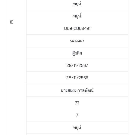
พยุห์
พยุห์
18
089-2803491
หอมแดง
ผู้ผลิต
29/11/2567
28/11/2569
นางสมยง กาลพัฒน์
73
7
พยุห์