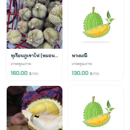
พร้อมขาย
สั่งจองล่วงหน้า
ทุเรียนภูเขาไฟ (หมอนทอง)
พวงมณี
เกรดคุณภาพ
เกรดคุณภาพ
160.00
130.00
฿/กก.
฿/กก.