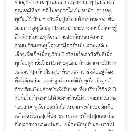
จากลูกค้าได้รับทุเรียนแล้ว ให้ลูกค้านำทุเรียนวางไว้
อุณหภูมิห้องปกติ ไม่อากาศไม่เย็น หาผ้าปูวางรอง
ทุเรียนไว้ ห้ามวางกับพื้นปูนโดยเด็ดขาดนะคะ‼️ ขั้น
ตอนการดูทุเรียนสุก 1.ร่องหนามจะห่าง เอามือจับจะรู้
สึกเด้งๆนิ่มๆ 2.ทุเรียนสุกจะส่งกลิ่นหอม 4.เจาะ
สามเหลี่ยมตรงพู โดยเอามีดกรีดเป็น สามเหลี่ยม
เล็กๆเพื่อเช็คเนื้อทุเรียน 5.กรีดเสร็จเอานิ้วจิ้มที่เนื้อ
ทุเรียนดูว่านิ่มไหม 6.เคาะทุเรียน ถ้าเสียงเคาะโปร่งๆ
แสดงว่าสุก ถ้าเสียงตุบๆทึบๆแสดงว่ายังดิบอยู่ ต้อง
ทิ้งไว้อีกหน่อย #เเจ้งลูกค้าเมื่อได้รับทุเรียนถึงลูกค้า
ถ้าทุเรียนยังไม่สุกอย่าเพิ่งรีบปอก ทิ้งทุเรียนไว้อีก 2-3
วันขึ้นไปถึงจะทานได้ ❌ทางร้านไม่รับเคลมกรณีแกะ
ก่อนสุก❌ ทุเรียนออนไลน์ส่วนมาก จะส่งแบบตัดดิบ
แล้วต้องไปรอสุกที่ปลายทาง เพราะถ้าส่งสุกเลย เมื่อ
ถึงปลายทางเละแน่นอน 📌น้ำหนักทุเรียนจะหายไป