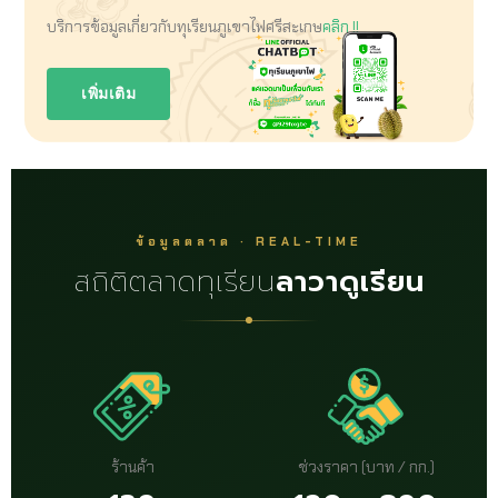
บริการข้อมูลเกี่ยวกับทุเรียนภูเขาไฟศรีสะเกษ
คลิก !!
เพิ่มเติม
ข้อมูลตลาด · REAL-TIME
สถิติตลาดทุเรียน
ลาวาดูเรียน
ร้านค้า
ช่วงราคา (บาท / กก.)