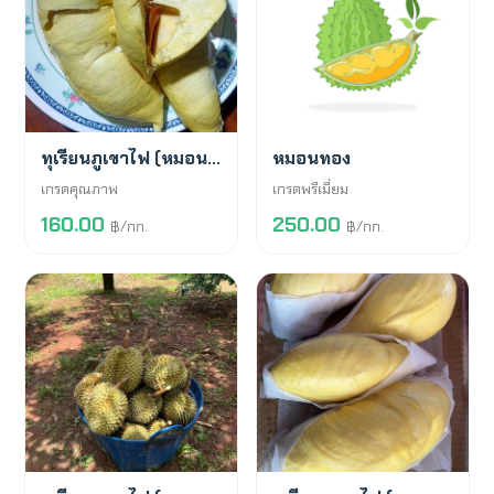
พร้อมขาย
สั่งจองล่วงหน้า
ทุเรียนภูเขาไฟ (หมอนทอง)
หมอนทอง
เกรดคุณภาพ
เกรดพรีเมี่ยม
160.00
250.00
฿/กก.
฿/กก.
พร้อมขาย
พร้อมขาย