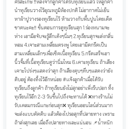
ศรีสะเกษ ‼️หลังจากลูกค้าได้รับทุเรียนแล้ว ให้ลูกค้า
นำทุเรียนวางไว้อุณหภูมิห้องปกติ ไม่อากาศไม่เย็น
หาผ้าปูวางรองทุเรียนไว้ ห้ามวางกับพื้นปูนโดยเด็ด
ขาดนะคะ‼️ ขั้นตอนการดูทุเรียนสุก 1.ร่องหนามจะ
ห่าง เอามือจับจะรู้สึกเด้งๆนิ่มๆ 2.ทุเรียนสุกจะส่งกลิ่น
หอม 4.เจาะสามเหลี่ยมตรงพู โดยเอามีดกรีดเป็น
สามเหลี่ยมเล็กๆเพื่อเช็คเนื้อทุเรียน 5.กรีดเสร็จเอา
นิ้วจิ้มที่เนื้อทุเรียนดูว่านิ่มไหม 6.เคาะทุเรียน ถ้าเสียง
เคาะโปร่งๆแสดงว่าสุก ถ้าเสียงตุบๆทึบๆแสดงว่ายัง
ดิบอยู่ ต้องทิ้งไว้อีกหน่อย #เเจ้งลูกค้าเมื่อได้รับ
ทุเรียนถึงลูกค้า ถ้าทุเรียนยังไม่สุกอย่าเพิ่งรีบปอก ทิ้ง
ทุเรียนไว้อีก 2-3 วันขึ้นไปถึงจะทานได้ ❌ทางร้านไม่
รับเคลมกรณีแกะก่อนสุก❌ ทุเรียนออนไลน์ส่วนมาก
จะส่งแบบตัดดิบ แล้วต้องไปรอสุกที่ปลายทาง เพราะ
ถ้าส่งสุกเลย เมื่อถึงปลายทางเละแน่นอน 📌น้ำหนัก