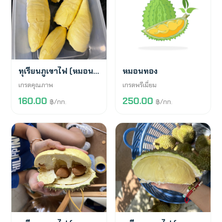
พร้อมขาย
สั่งจองล่วงหน้า
ทุเรียนภูเขาไฟ (หมอนทอง)
หมอนทอง
เกรดคุณภาพ
เกรดพรีเมี่ยม
160.00
250.00
฿/กก.
฿/กก.
พร้อมขาย
พร้อมขาย