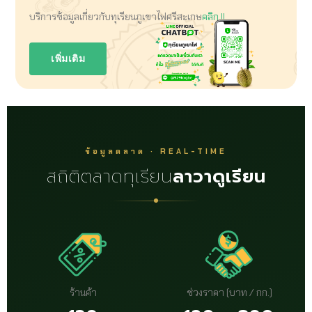
บริการข้อมูลเกี่ยวกับทุเรียนภูเขาไฟศรีสะเกษ
คลิก !!
เพิ่มเติม
ข้อมูลตลาด · REAL-TIME
สถิติตลาดทุเรียน
ลาวาดูเรียน
ร้านค้า
ช่วงราคา (บาท / กก.)