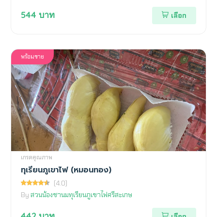
544
บาท
เลือก
พร้อมขาย
เกรดคุณภาพ
ทุเรียนภูเขาไฟ (หมอนทอง)
(4.0)
By
สวนน้องชานมทุเรียนภูเขาไฟศรีสะเกษ
442
บาท
เลือก