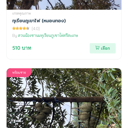
เกรดคุณภาพ
ทุเรียนภูเขาไฟ (หมอนทอง)
(4.0)
By
สวนน้องชานมทุเรียนภูเขาไฟศรีสะเกษ
510
บาท
เลือก
พร้อมขาย